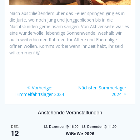
Nach abschließendem über das Feuer springen ging es in
die Jurte, wo noch Jung und Junggeblieben bis in die
Nachtstunden gemeinsam sangen. Von Aktivenseite war es
eine wundervolle, lebendige Sonnenwende, weshalb wir
auch weiterhin den Rahmen für Ältere und Ehemalige
öffnen wollen. Kommt vorbei wenn ihr Zeit habt, ihr seid
willkommen! 🙂
Beitragsnavigation
Vorheriger
Nächster
Vorherige:
Nächster:
Sommerlager
Beitrag:
Beitrag:
Himmelfahrtslager 2024
2024
Anstehende Veranstaltungen
DEZ.
12. Dezember @ 16:00
-
13. Dezember @ 11:00
12
WiSoWe 2026