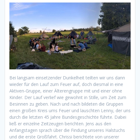
Bei langsam einsetzender Dunkelheit teilten wir uns dann
wieder für den Lauf zum Feuer auf, doch diesmal in eine
Aktiven-Gruppe, einer Älterengruppe mit und einer ohne
Kinder. Der Lauf verlief wie gewohnt in Stille, um Zeit zum
Besinnen zu geben. Nach und nach bildeten die Gruppen
einen großen Kreis ums Feuer und lauschten Lenny, der uns
durch die letzten 45 Jahre Bundesgeschichte führte. Dabei
ließ er einzelne Zeitzeugen berichten. Jens aus den
Anfangstagen sprach über die Findung unseres Halstuchs
und die erste Großfahrt. Chrissi berichtete von unserer