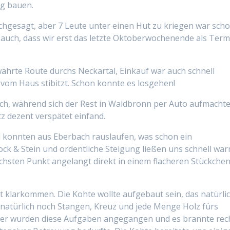
ng bauen.
nachgesagt, aber 7 Leute unter einen Hut zu kriegen war sch
auch, dass wir erst das letzte Oktoberwochenende als Term
ährte Route durchs Neckartal, Einkauf war auch schnell
 vom Haus stibitzt. Schon konnte es losgehen!
ach, während sich der Rest in Waldbronn per Auto aufmachte
z dezent verspätet einfand.
d konnten aus Eberbach rauslaufen, was schon ein
ock & Stein und ordentliche Steigung ließen uns schnell wa
chsten Punkt angelangt direkt in einem flacheren Stückche
t klarkommen. Die Kohte wollte aufgebaut sein, das natürli
natürlich noch Stangen, Kreuz und jede Menge Holz fürs
lper wurden diese Aufgaben angegangen und es brannte rec