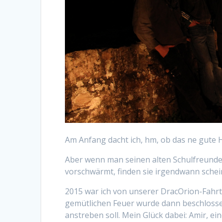
Am Anfang dacht ich, hm, ob das ne gute 
Aber wenn man seinen alten Schulfreunde
vorschwärmt, finden sie irgendwann schei
2015 war ich von unserer DracOrion-Fahr
gemütlichen Feuer wurde dann beschlosse
anstreben soll. Mein Glück dabei: Amir, ei