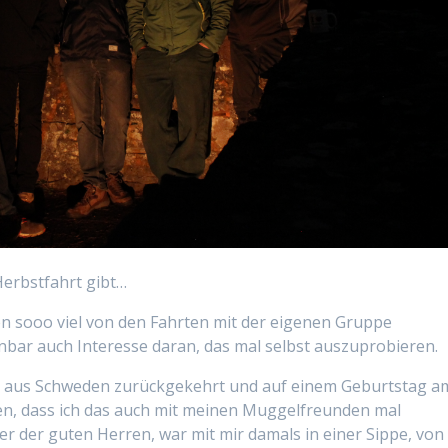
Herbstfahrt gibt…
n sooo viel von den Fahrten mit der eigenen Gruppe
nbar auch Interesse daran, das mal selbst auszuprobieren.
t aus Schweden zurückgekehrt und auf einem Geburtstag a
n, dass ich das auch mit meinen Muggelfreunden mal
ner der guten Herren, war mit mir damals in einer Sippe, von