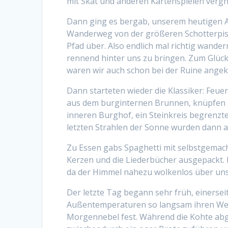
mit Skat und anderen Kartenspielen vergn
Dann ging es bergab, unserem heutigen Ab
Wanderweg von der größeren Schotterpist
Pfad über. Also endlich mal richtig wande
rennend hinter uns zu bringen. Zum Glüc
waren wir auch schon bei der Ruine ang
Dann starteten wieder die Klassiker: Feu
aus dem burginternen Brunnen, knüpfen 
inneren Burghof, ein Steinkreis begrenzte
letzten Strahlen der Sonne wurden dann 
Zu Essen gabs Spaghetti mit selbstgemach
Kerzen und die Liederbücher ausgepackt. 
da der Himmel nahezu wolkenlos über uns 
Der letzte Tag begann sehr früh, einerseit
Außentemperaturen so langsam ihren Weg 
Morgennebel fest. Während die Kohte ab