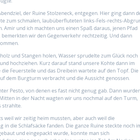
ügte.
endziel, der Ruine Stolzeneck, entgegen. Hier ging dann d
e zum schmalen, laubüberfluteten links-Fels-rechts-Abgru
rn. Amir und ich machten uns einen Spaß daraus, jenen Pfad
k bemerkten wir den Gegenverkehr rechtzeitig. Und dann
ekommen.
erholz und Stangen holen, Wasser sprudelte zum Glück noch
und hochziehen. Kurz darauf stand unsere Kohte dann im
 die Feuerstelle und das Dreibein wartete auf den Topf. Die
auf dem Burgturm verbracht und die Aussicht genossen.
ter Pesto, von denen es fast nicht genug gab. Dann wurde
Mitten in der Nacht wagten wir uns nochmal auf den Turm,
strahlte.
s weil wir zeitig heim mussten, aber auch weil die
in die Schlafsäcke fanden. Die ganze Ruine steckte noch i
gebaut und eingepackt wurde, konnte man sich