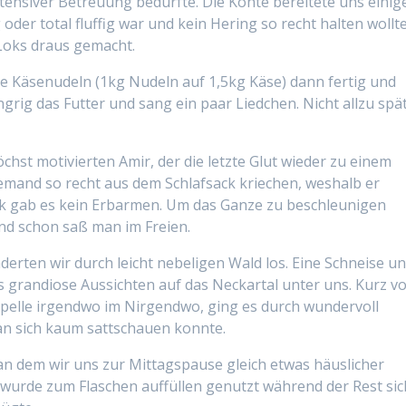
ntensiver Betreuung bedurfte. Die Kohte bereitete uns einig
oder total fluffig war und kein Hering so recht halten wollte
Loks draus gemacht.
ie Käsenudeln (1kg Nudeln auf 1,5kg Käse) dann fertig und
rig das Futter und sang ein paar Liedchen. Nicht allzu spä
hst motivierten Amir, der die letzte Glut wieder zu einem
emand so recht aus dem Schlafsack kriechen, weshalb er
k gab es kein Erbarmen. Um das Ganze zu beschleunigen
d schon saß man im Freien.
rten wir durch leicht nebeligen Wald los. Eine Schneise u
grandiose Aussichten auf das Neckartal unter uns. Kurz v
kapelle irgendwo im Nirgendwo, ging es durch wundervoll
n sich kaum sattschauen konnte.
, an dem wir uns zur Mittagspause gleich etwas häuslicher
ss wurde zum Flaschen auffüllen genutzt während der Rest sic