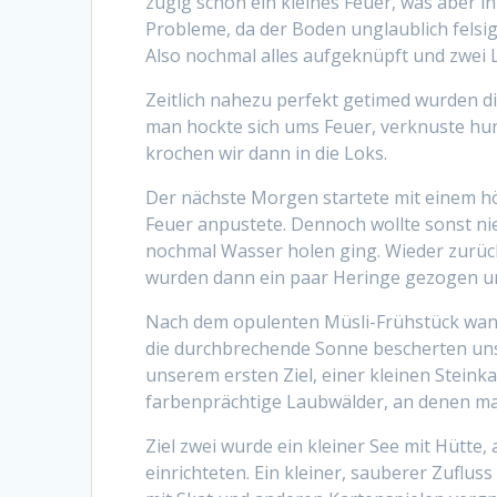
zügig schon ein kleines Feuer, was aber i
Probleme, da der Boden unglaublich felsig 
Also nochmal alles aufgeknüpft und zwei 
Zeitlich nahezu perfekt getimed wurden d
man hockte sich ums Feuer, verknuste hung
krochen wir dann in die Loks.
Der nächste Morgen startete mit einem höc
Feuer anpustete. Dennoch wollte sonst ni
nochmal Wasser holen ging. Wieder zurüc
wurden dann ein paar Heringe gezogen un
Nach dem opulenten Müsli-Frühstück wande
die durchbrechende Sonne bescherten uns 
unserem ersten Ziel, einer kleinen Stein
farbenprächtige Laubwälder, an denen ma
Ziel zwei wurde ein kleiner See mit Hütte
einrichteten. Ein kleiner, sauberer Zuflu